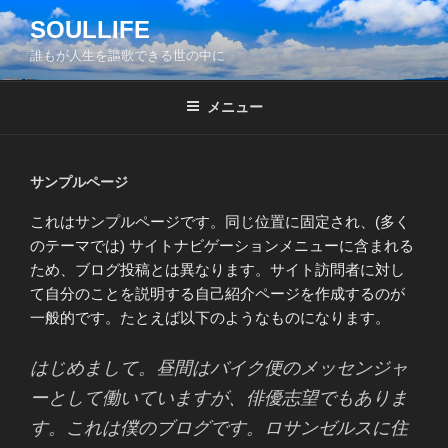
コ
SOULLIFE
ン
誰もが人生を謳歌できる世の中に
テ
ン
ツ
メニュー
へ
ス
キ
サンプルページ
ッ
これはサンプルページです。同じ位置に固定され、(多く
プ
のテーマでは) サイトナビゲーションメニューに含まれる
ため、ブログ投稿とは異なります。サイト訪問者に対し
て自分のことを説明する自己紹介ページを作成するのが
一般的です。たとえば以下のようなものになります。
はじめまして。昼間はバイク便のメッセンジャ
ーとして働いていますが、俳優志望でもありま
す。これは僕のブログです。ロサンゼルスに住