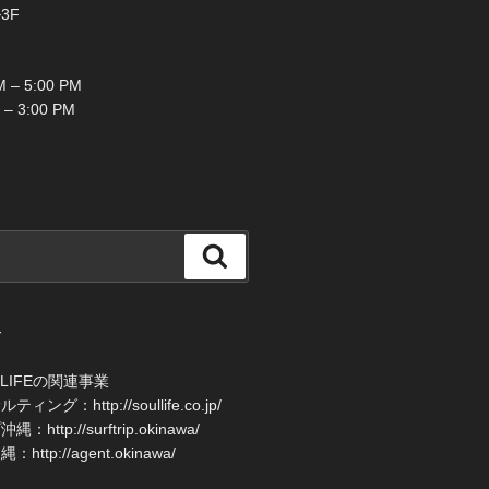
3F
 – 5:00 PM
 – 3:00 PM
検
索
て
 LIFEの関連事業
グ：http://soullife.co.jp/
ttp://surftrip.okinawa/
tp://agent.okinawa/