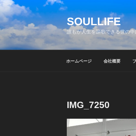
コ
ン
SOULLIFE
テ
ン
誰もが人生を謳歌できる世の中
ツ
へ
ス
キ
ホームページ
会社概要
ッ
プ
IMG_7250