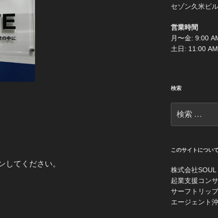
セゾン久米ビル
営業時間
月〜金: 9:00 AM
土日: 11:00 AM
検索
検
索:
このサイトについ
ン
してください。
株式会社SOUL
起業支援コンサルティン
サーフトリップ沖縄：h
エージェント沖縄：ht