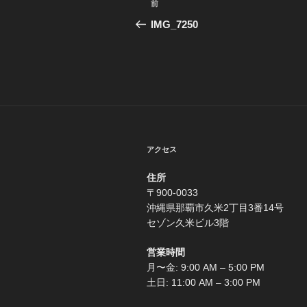
前
過
稿
去
IMG_7250
の
ナ
投
ビ
稿
ゲ
ー
シ
アクセス
ョ
住所
ン
〒900-0033
沖縄県那覇市久米2丁目3番14号
セゾン久米ビル3階
営業時間
月〜金: 9:00 AM – 5:00 PM
土日: 11:00 AM – 3:00 PM